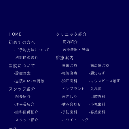
HOME
クリニック紹介
初めての方へ
-院内紹介
-医療機器・設備
-ご予約方法について
診療案内
-初診時の流れ
当院について
-虫歯治療
-歯周病治療
-診療理念
-根管治療
-親知らず
-当院の6つの特徴
-矯正歯科
-マウスピース矯正
スタッフ紹介
-インプラント
-入れ歯
-院長紹介
-歯ぎしり
-口腔外科
-理事長紹介
-噛み合わせ
-小児歯科
-歯科医師紹介
-予防歯科
-審美歯科
-スタッフ紹介
-ホワイトニング
症例